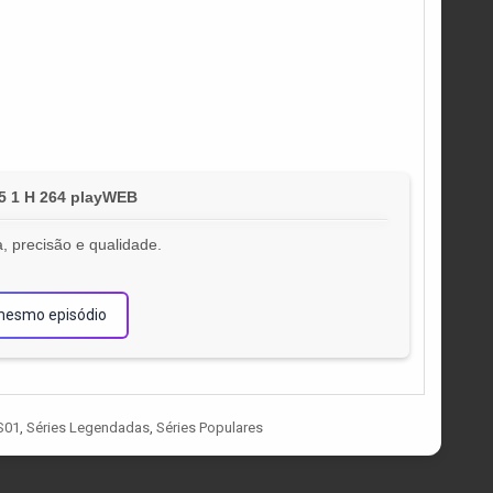
+5 1 H 264 playWEB
, precisão e qualidade.
!
mesmo episódio
S01
,
Séries Legendadas
,
Séries Populares