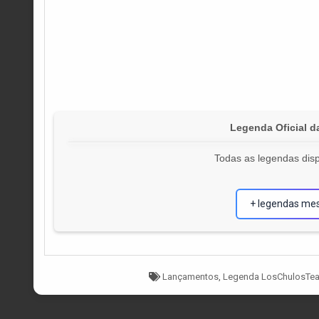
Legenda Oficial d
Todas as legendas disp
+ legendas me
Tagged
Lançamentos
,
Legenda LosChulosTe