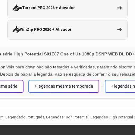
📥
➜
uTorrent PRO 2026 + Ativador
📥
➜
WinZip PRO 2026 + Ativador
a série High Potential S01E07 One of Us 1080p DSNP WEB DL DD
oníveis para download são testadas e verificadas, garantindo sincronia
Depois de baixar a legenda, não se esqueça de conferir o seu release
sma série
+ legendas mesma temporada
+ legendas 
·
am
,
Legendado Português
,
Legendas High Potential
,
Legendas High Potential 