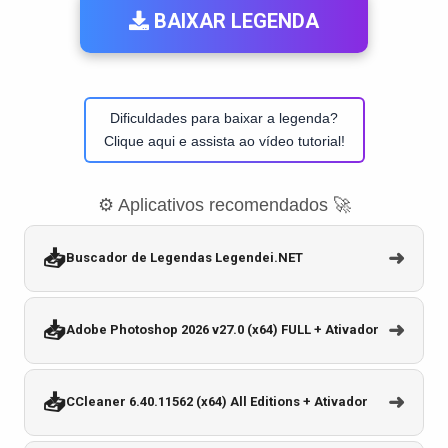
BAIXAR LEGENDA
Dificuldades para baixar a legenda?
Clique aqui e assista ao vídeo tutorial!
⚙️ Aplicativos recomendados 🚀
📥
➜
Buscador de Legendas Legendei.NET
📥
➜
Adobe Photoshop 2026 v27.0 (x64) FULL + Ativador
📥
➜
CCleaner 6.40.11562 (x64) All Editions + Ativador