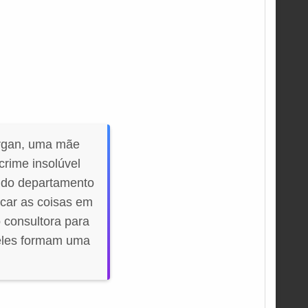
organ, uma mãe
crime insolúvel
a do departamento
ocar as coisas em
o consultora para
, eles formam uma