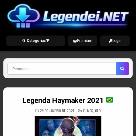
Skip
to
content
📂 Categorias
▼
Premium
Login
Pesquisar
por
Legenda Haymaker 2021
POSTED
29 DE JANEIRO DE 2021
FILMES
,
OLD
IN