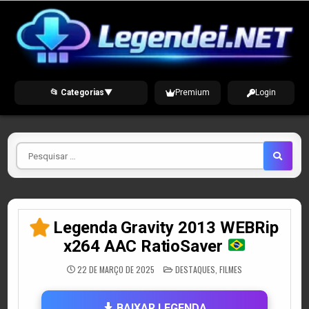
Skip
to
content
📂 Categorias
▼
Premium
Login
Pesquisar
por
Legenda Gravity 2013 WEBRip
x264 AAC RatioSaver
POSTED
22 DE MARÇO DE 2025
DESTAQUES
,
FILMES
IN
BAIXAR LEGENDA