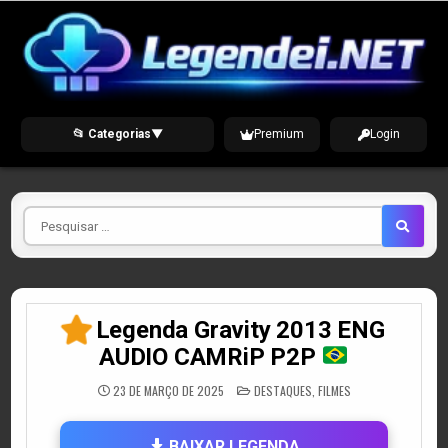
Skip
to
content
📂 Categorias
▼
Premium
Login
Pesquisar
por
Legenda Gravity 2013 ENG
AUDIO CAMRiP P2P
POSTED
23 DE MARÇO DE 2025
DESTAQUES
,
FILMES
IN
BAIXAR LEGENDA