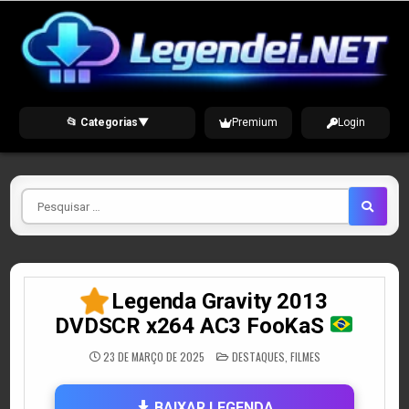
Skip
to
content
📂 Categorias
▼
Premium
Login
Pesquisar
por
Legenda Gravity 2013
DVDSCR x264 AC3 FooKaS
POSTED
23 DE MARÇO DE 2025
DESTAQUES
,
FILMES
IN
BAIXAR LEGENDA