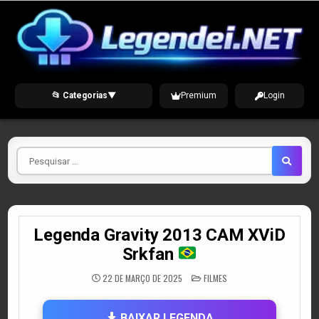
Skip
to
content
📂 Categorias
▼
Premium
Login
Pesquisar
por
Legenda Gravity 2013 CAM XViD
Srkfan
POSTED
22 DE MARÇO DE 2025
FILMES
IN
BAIXAR LEGENDA