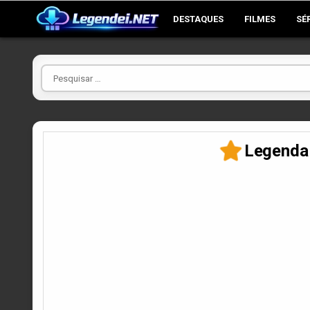
Skip
DESTAQUES
FILMES
SÉ
to
content
Pesquisar
por
Legenda