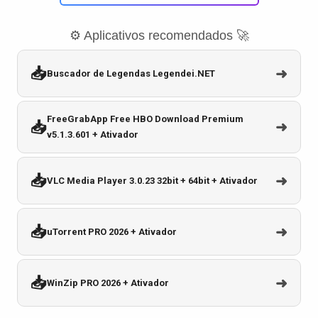
⚙️ Aplicativos recomendados 🚀
📥
➜
Buscador de Legendas Legendei.NET
FreeGrabApp Free HBO Download Premium
📥
➜
v5.1.3.601 + Ativador
📥
➜
VLC Media Player 3.0.23 32bit + 64bit + Ativador
📥
➜
uTorrent PRO 2026 + Ativador
📥
➜
WinZip PRO 2026 + Ativador