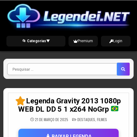
Skip
to
content
📂 Categorias
▼
Premium
Login
Pesquisar
por
Legenda Gravity 2013 1080p
WEB DL DD 5 1 x264 NoGrp
POSTED
21 DE MARÇO DE 2025
DESTAQUES
,
FILMES
IN
BAIXAR LEGENDA