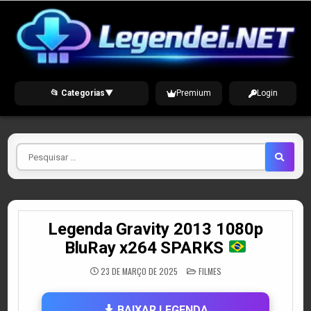
Skip
to
content
📂 Categorias
▼
Premium
Login
Pesquisar
por
Legenda Gravity 2013 1080p
BluRay x264 SPARKS
POSTED
23 DE MARÇO DE 2025
FILMES
IN
BAIXAR LEGENDA