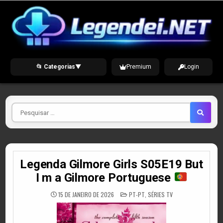
Skip
to
content
📂 Categorias
▼
Premium
Login
Pesquisar
por
Legenda Gilmore Girls S05E19 But
I m a Gilmore Portuguese
POSTED
15 DE JANEIRO DE 2026
PT-PT
,
SÉRIES TV
IN