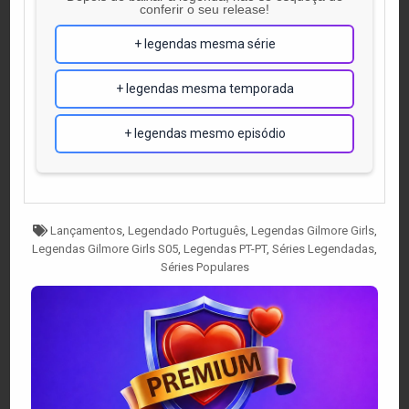
conferir o seu release!
+ legendas mesma série
+ legendas mesma temporada
+ legendas mesmo episódio
Tagged
Lançamentos
,
Legendado Português
,
Legendas Gilmore Girls
,
Legendas Gilmore Girls S05
,
Legendas PT-PT
,
Séries Legendadas
,
Séries Populares