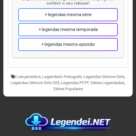
conferir o seu release!
+ legendas mesma série
+ legendas mesma temporada
+ legendas mesmo episódio
Tagged
Lançamentos
,
Legendado Português
,
Legendas Gilmore Girls
,
Legendas Gilmore Girls S05
,
Legendas PT-PT
,
Séries Legendadas
,
Séries Populares