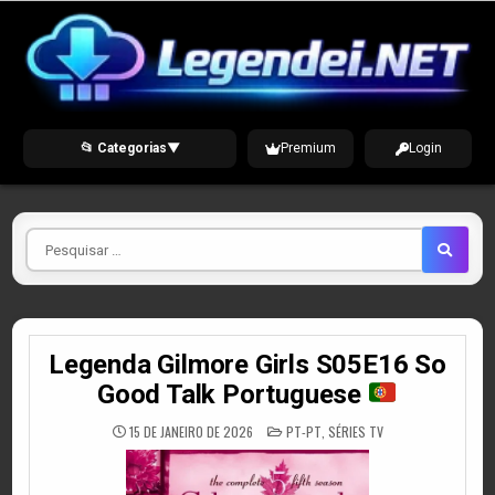
Skip
to
content
📂 Categorias
▼
Premium
Login
Pesquisar
por
Legenda Gilmore Girls S05E16 So
Good Talk Portuguese
POSTED
15 DE JANEIRO DE 2026
PT-PT
,
SÉRIES TV
IN