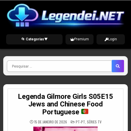
Skip
to
content
📂 Categorias
▼
Premium
Login
Pesquisar
por
Legenda Gilmore Girls S05E15
Jews and Chinese Food
Portuguese
POSTED
15 DE JANEIRO DE 2026
PT-PT
,
SÉRIES TV
IN