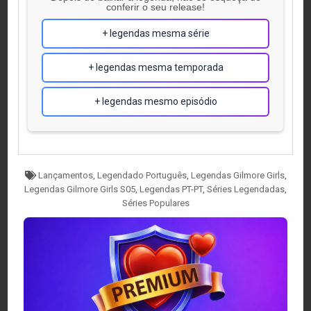
conferir o seu release!
+ legendas mesma série
+ legendas mesma temporada
+ legendas mesmo episódio
Tagged
Lançamentos
,
Legendado Português
,
Legendas Gilmore Girls
,
Legendas Gilmore Girls S05
,
Legendas PT-PT
,
Séries Legendadas
,
Séries Populares