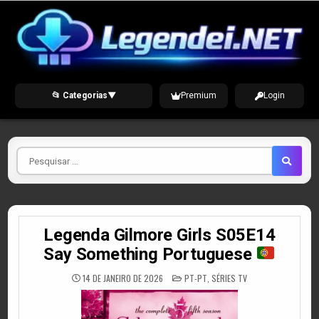
Skip
to
content
📂 Categorias
▼
Premium
Login
Pesquisar
por
Legenda Gilmore Girls S05E14
Say Something Portuguese
POSTED
14 DE JANEIRO DE 2026
PT-PT
,
SÉRIES TV
IN