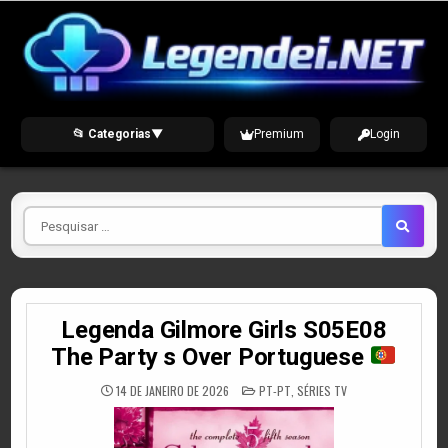
Skip
to
content
📂 Categorias
▼
Premium
Login
Pesquisar
por
Legenda Gilmore Girls S05E08
The Party s Over Portuguese
POSTED
14 DE JANEIRO DE 2026
PT-PT
,
SÉRIES TV
IN