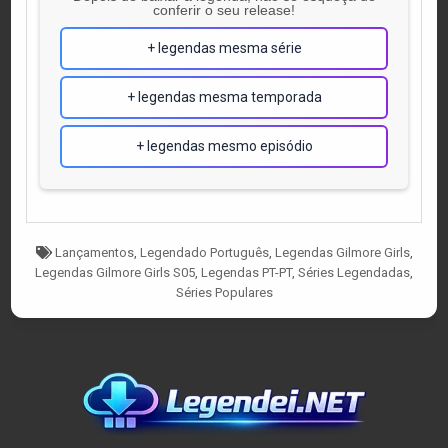
conferir o seu release!
+ legendas mesma série
+ legendas mesma temporada
+ legendas mesmo episódio
Tagged
Lançamentos
,
Legendado Português
,
Legendas Gilmore Girls
,
Legendas Gilmore Girls S05
,
Legendas PT-PT
,
Séries Legendadas
,
Séries Populares