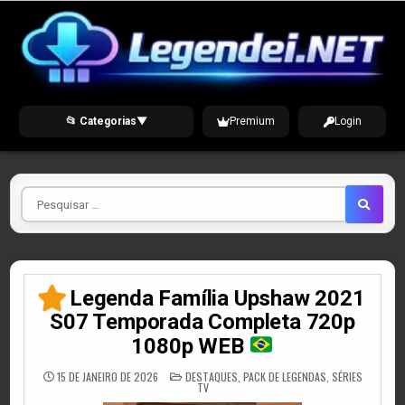
Skip
to
content
📂 Categorias
▼
Premium
Login
Pesquisar
por
Legenda Família Upshaw 2021
S07 Temporada Completa 720p
1080p WEB
POSTED
15 DE JANEIRO DE 2026
DESTAQUES
,
PACK DE LEGENDAS
,
SÉRIES
IN
TV