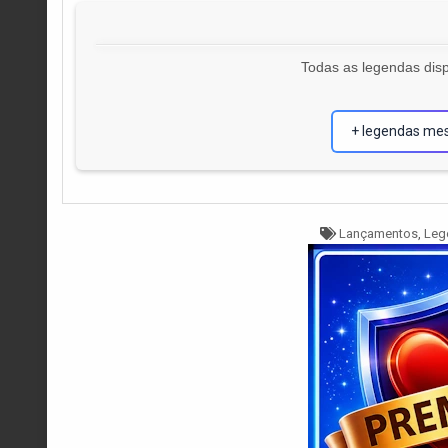
Todas as legendas disp
+ legendas me
Tagged
Lançamentos
,
Leg