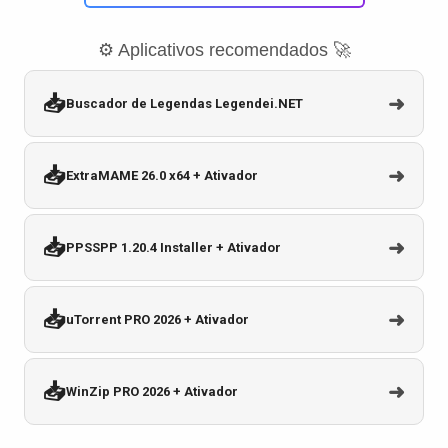
⚙️ Aplicativos recomendados 🚀
📥
➜
Buscador de Legendas Legendei.NET
📥
➜
ExtraMAME 26.0 x64 + Ativador
📥
➜
PPSSPP 1.20.4 Installer + Ativador
📥
➜
uTorrent PRO 2026 + Ativador
📥
➜
WinZip PRO 2026 + Ativador