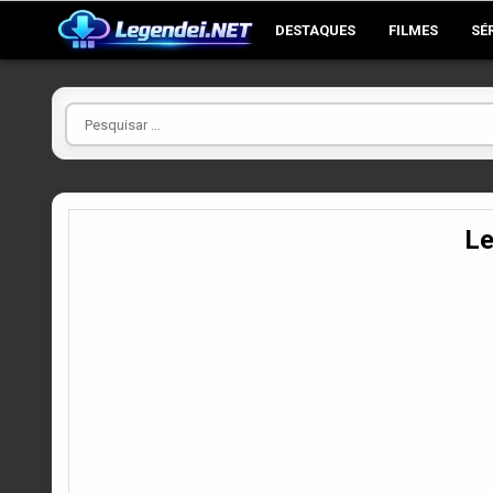
Skip
DESTAQUES
FILMES
SÉ
to
content
Pesquisar
por
Le