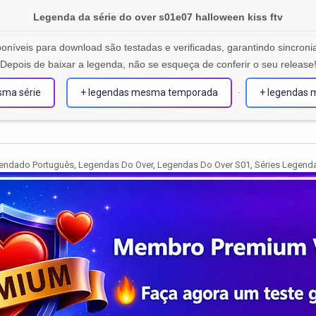
Legenda da série do over s01e07 halloween kiss ftv
oníveis para download são testadas e verificadas, garantindo sincronia
Depois de baixar a legenda, não se esqueça de conferir o seu release
sma série
+ legendas mesma temporada
+ legendas 
·
endado Português
,
Legendas Do Over
,
Legendas Do Over S01
,
Séries Legend