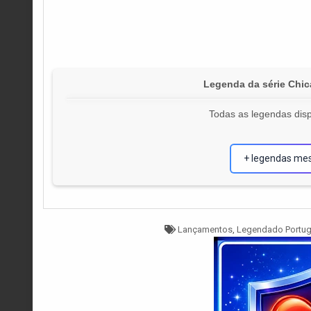
Legenda da série Chi
Todas as legendas disp
+ legendas me
Tagged
Lançamentos
,
Legendado Portu