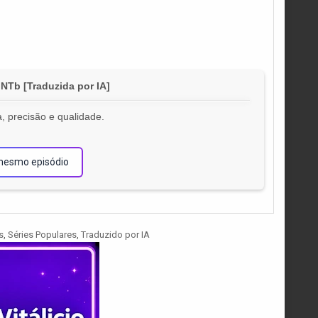
Tb [Traduzida por IA]
, precisão e qualidade.
!
mesmo episódio
s
,
Séries Populares
,
Traduzido por IA