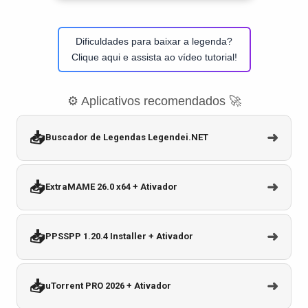
Dificuldades para baixar a legenda?
Clique aqui e assista ao vídeo tutorial!
⚙️ Aplicativos recomendados 🚀
📥
➜
Buscador de Legendas Legendei.NET
📥
➜
ExtraMAME 26.0 x64 + Ativador
📥
➜
PPSSPP 1.20.4 Installer + Ativador
📥
➜
uTorrent PRO 2026 + Ativador