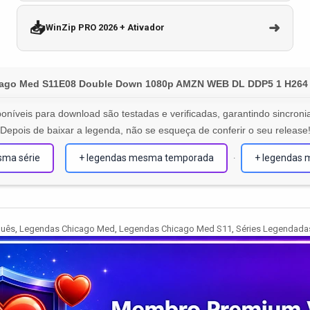
📥
➜
WinZip PRO 2026 + Ativador
cago Med S11E08 Double Down 1080p AMZN WEB DL DDP5 1 H264 N
oníveis para download são testadas e verificadas, garantindo sincronia
Depois de baixar a legenda, não se esqueça de conferir o seu release
sma série
+ legendas mesma temporada
+ legendas 
·
guês
,
Legendas Chicago Med
,
Legendas Chicago Med S11
,
Séries Legendada