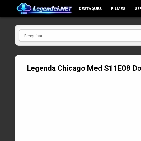
Skip
DESTAQUES
FILMES
SÉ
to
content
Pesquisar
por
Legenda Chicago Med S11E08 Dou