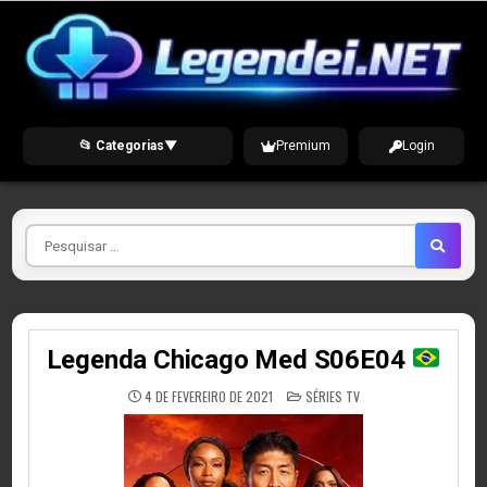
Skip
to
content
📂 Categorias
▼
Premium
Login
Pesquisar
por
Legenda Chicago Med S06E04
POSTED
4 DE FEVEREIRO DE 2021
SÉRIES TV
IN