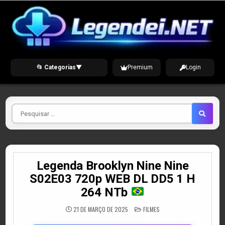
Skip
to
content
📂 Categorias
▼
Premium
Login
Pesquisar
por
Legenda Brooklyn Nine Nine
S02E03 720p WEB DL DD5 1 H
264 NTb
POSTED
21 DE MARÇO DE 2025
FILMES
IN