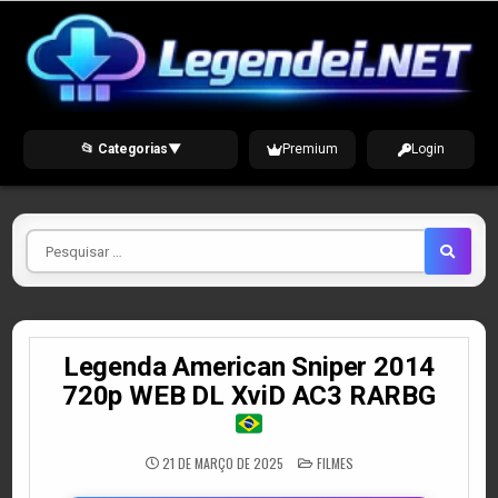
Skip
to
content
📂 Categorias
▼
Premium
Login
Pesquisar
por
Legenda American Sniper 2014
720p WEB DL XviD AC3 RARBG
POSTED
21 DE MARÇO DE 2025
FILMES
IN