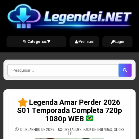
Skip
to
content
📂 Categorias
▼
Premium
Login
Pesquisar
por
Legenda Amar Perder 2026
S01 Temporada Completa 720p
1080p WEB
POSTED
13 DE JANEIRO DE 2026
DESTAQUES
,
PACK DE LEGENDAS
,
SÉRIES
IN
TV