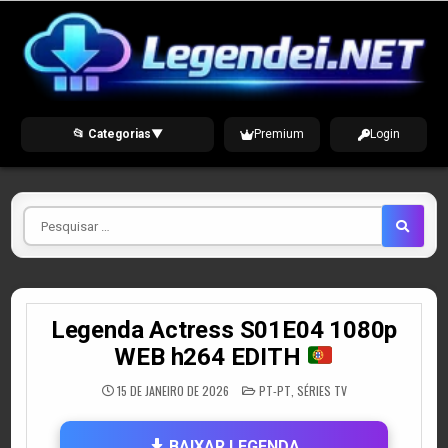
Skip
to
content
📂 Categorias
▼
Premium
Login
Pesquisar
por
Legenda Actress S01E04 1080p
WEB h264 EDITH
POSTED
15 DE JANEIRO DE 2026
PT-PT
,
SÉRIES TV
IN
BAIXAR LEGENDA