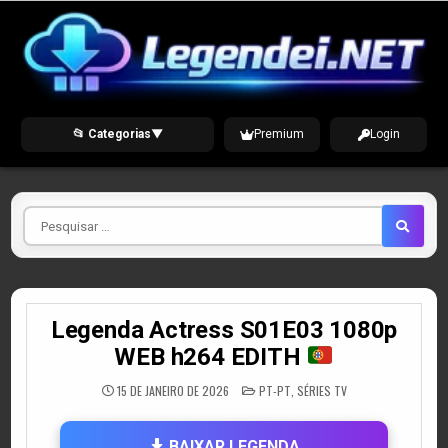
Skip
to
content
📂 Categorias
▼
Premium
Login
Pesquisar
por
Legenda Actress S01E03 1080p
WEB h264 EDITH
POSTED
15 DE JANEIRO DE 2026
PT-PT
,
SÉRIES TV
IN
BAIXAR LEGENDA