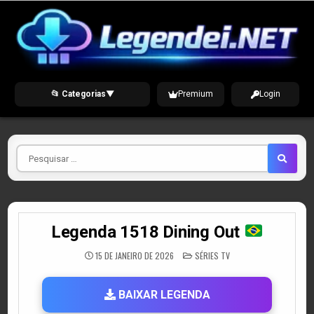
Skip
to
content
📂 Categorias
▼
Premium
Login
Pesquisar
por
Legenda 1518 Dining Out
POSTED
15 DE JANEIRO DE 2026
SÉRIES TV
IN
BAIXAR LEGENDA