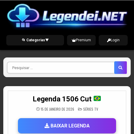
Skip
to
content
📂 Categorias
▼
Premium
Login
Pesquisar
por
Legenda 1506 Cut
POSTED
15 DE JANEIRO DE 2026
SÉRIES TV
IN
BAIXAR LEGENDA