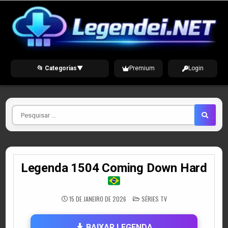
Skip
to
content
📂 Categorias
▼
Premium
Login
Pesquisar
por
Legenda 1504 Coming Down Hard
POSTED
15 DE JANEIRO DE 2026
SÉRIES TV
IN
BAIXAR LEGENDA