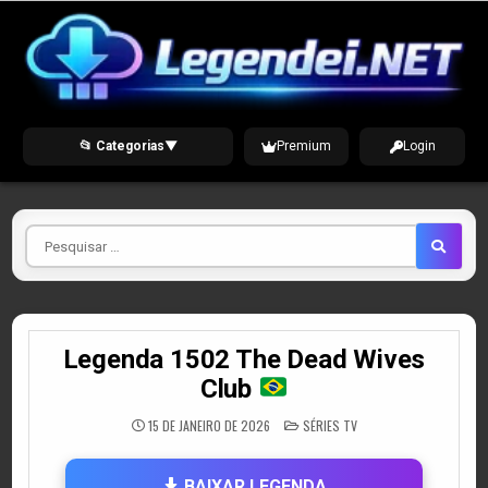
Skip
to
content
📂 Categorias
▼
Premium
Login
Pesquisar
por
Legenda 1502 The Dead Wives
Club
POSTED
15 DE JANEIRO DE 2026
SÉRIES TV
IN
BAIXAR LEGENDA