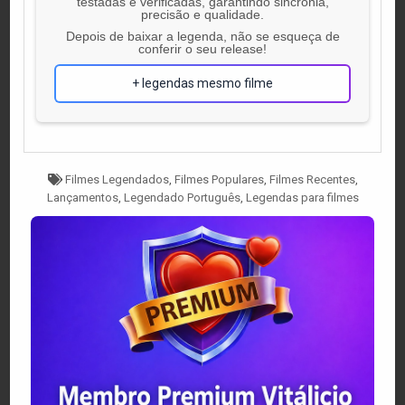
testadas e verificadas, garantindo sincronia,
precisão e qualidade.
Depois de baixar a legenda, não se esqueça de
conferir o seu release!
+ legendas mesmo filme
Tagged
Filmes Legendados
,
Filmes Populares
,
Filmes Recentes
,
Lançamentos
,
Legendado Português
,
Legendas para filmes