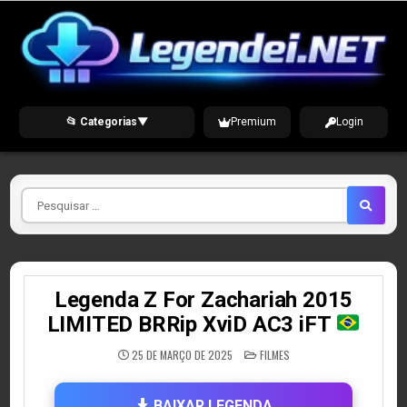
Skip
to
content
📂 Categorias
▼
Premium
Login
Pesquisar
por
Legenda Z For Zachariah 2015
LIMITED BRRip XviD AC3 iFT
POSTED
25 DE MARÇO DE 2025
FILMES
IN
BAIXAR LEGENDA