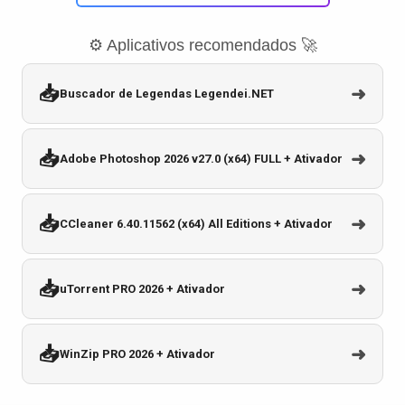
⚙️ Aplicativos recomendados 🚀
📥
➜
Buscador de Legendas Legendei.NET
📥
➜
Adobe Photoshop 2026 v27.0 (x64) FULL + Ativador
📥
➜
CCleaner 6.40.11562 (x64) All Editions + Ativador
📥
➜
uTorrent PRO 2026 + Ativador
📥
➜
WinZip PRO 2026 + Ativador