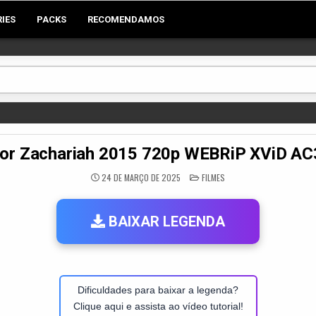
RIES
PACKS
RECOMENDAMOS
for Zachariah 2015 720p WEBRiP XViD A
POSTED
24 DE MARÇO DE 2025
FILMES
IN
BAIXAR LEGENDA
Dificuldades para baixar a legenda?
Clique aqui e assista ao vídeo tutorial!