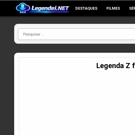
Skip
DESTAQUES
FILMES
SÉ
to
content
Pesquisar
por
Legenda Z 