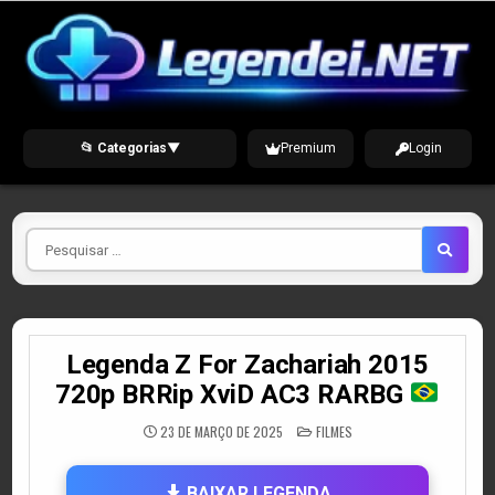
Skip
to
content
📂 Categorias
▼
Premium
Login
Pesquisar
por
Legenda Z For Zachariah 2015
720p BRRip XviD AC3 RARBG
POSTED
23 DE MARÇO DE 2025
FILMES
IN
BAIXAR LEGENDA