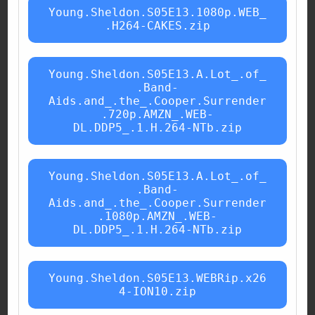
Young.Sheldon.S05E13.1080p.WEB_
.H264-CAKES.zip
Young.Sheldon.S05E13.A.Lot_.of_
.Band-
Aids.and_.the_.Cooper.Surrender
.720p.AMZN_.WEB-
DL.DDP5_.1.H.264-NTb.zip
Young.Sheldon.S05E13.A.Lot_.of_
.Band-
Aids.and_.the_.Cooper.Surrender
.1080p.AMZN_.WEB-
DL.DDP5_.1.H.264-NTb.zip
Young.Sheldon.S05E13.WEBRip.x26
4-ION10.zip