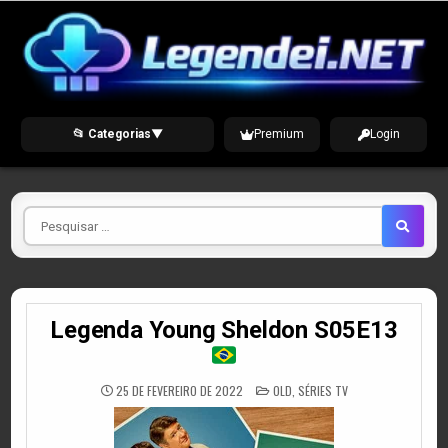
Skip
to
content
📂 Categorias
▼
Premium
Login
Pesquisar
por
Legenda Young Sheldon S05E13
POSTED
25 DE FEVEREIRO DE 2022
OLD
,
SÉRIES TV
IN