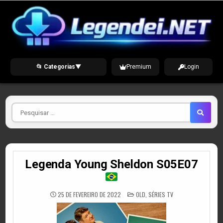
Skip
to
content
📂 Categorias
▼
Premium
Login
Pesquisar
por
Legenda Young Sheldon S05E07
POSTED
25 DE FEVEREIRO DE 2022
OLD
,
SÉRIES TV
IN