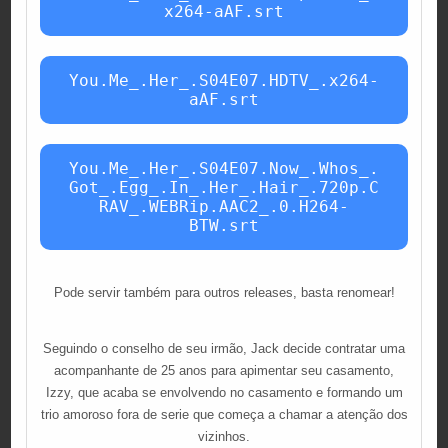
x264-aAF.srt
You.Me_.Her_.S04E07.HDTV_.x264-
aAF.srt
You.Me_.Her_.S04E07.Now_.Whos_.
Got_.Egg_.In_.Her_.Hair_.720p.C
RAV_.WEBRip.AAC2_.0.H264-
BTW.srt
Pode servir também para outros releases, basta renomear!
Seguindo o conselho de seu irmão, Jack decide contratar uma
acompanhante de 25 anos para apimentar seu casamento,
Izzy, que acaba se envolvendo no casamento e formando um
trio amoroso fora de serie que começa a chamar a atenção dos
vizinhos.