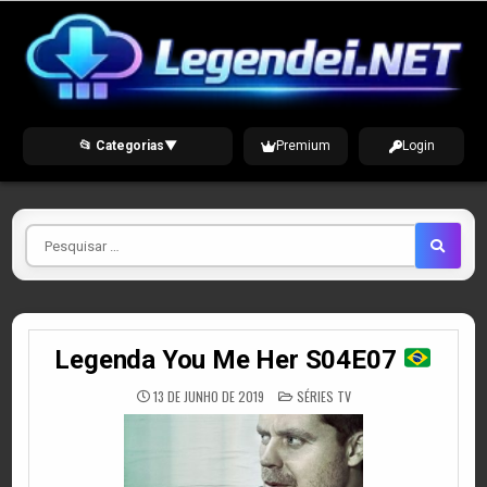
Skip
to
content
📂 Categorias
▼
Premium
Login
Pesquisar
por
Legenda You Me Her S04E07
POSTED
13 DE JUNHO DE 2019
SÉRIES TV
IN