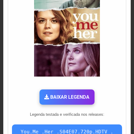
BAIXAR LEGENDA
Legenda testada e verificada nos releases:
You.Me_.Her_.S04E07.720p.HDTV_.