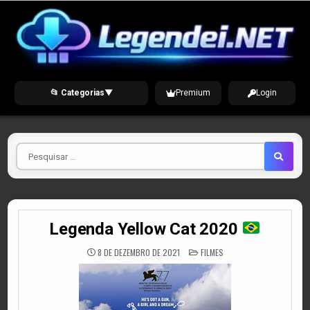
Skip
to
content
📂 Categorias
▼
Premium
Login
Pesquisar
por
Legenda Yellow Cat 2020
POSTED
8 DE DEZEMBRO DE 2021
FILMES
IN