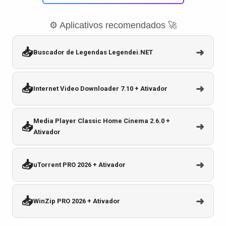
⚙️ Aplicativos recomendados 🚀
📥
➜
Buscador de Legendas Legendei.NET
📥
➜
Internet Video Downloader 7.10 + Ativador
Media Player Classic Home Cinema 2.6.0 +
📥
➜
Ativador
📥
➜
uTorrent PRO 2026 + Ativador
📥
➜
WinZip PRO 2026 + Ativador