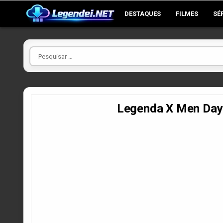
Skip
DESTAQUES
FILMES
SÉ
to
content
Pesquisar
por
Legenda X Men Day