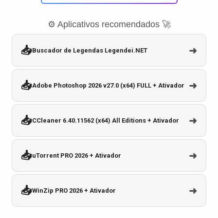
⚙️ Aplicativos recomendados 🚀
📥
➜
Buscador de Legendas Legendei.NET
📥
➜
Adobe Photoshop 2026 v27.0 (x64) FULL + Ativador
📥
➜
CCleaner 6.40.11562 (x64) All Editions + Ativador
📥
➜
uTorrent PRO 2026 + Ativador
📥
➜
WinZip PRO 2026 + Ativador