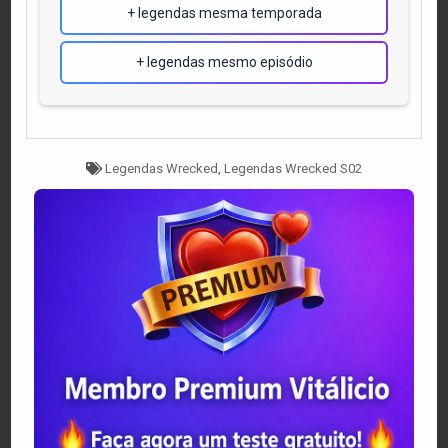
+ legendas mesma temporada
+ legendas mesmo episódio
Tagged
Legendas Wrecked
,
Legendas Wrecked S02