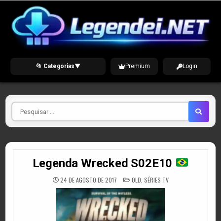
Skip
to
content
📂 Categorias
▼
Premium
Login
Pesquisar
por
Legenda Wrecked S02E10
POSTED
24 DE AGOSTO DE 2017
OLD
,
SÉRIES TV
IN