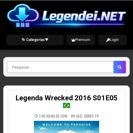
Skip
to
content
📂 Categorias
▼
Premium
Login
Pesquisar
por
Legenda Wrecked 2016 S01E05
POSTED
7 DE JULHO DE 2016
OLD
,
SÉRIES TV
IN