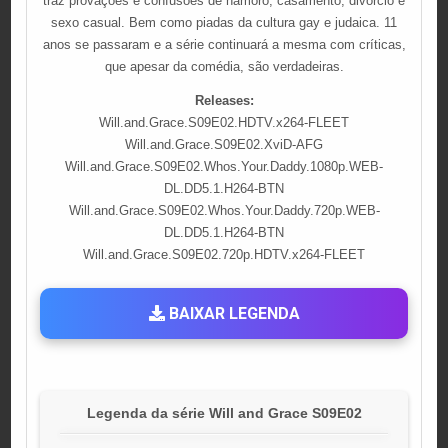
traz provações e confusões de namoro, casamento, divórcio e
sexo casual. Bem como piadas da cultura gay e judaica. 11
anos se passaram e a série continuará a mesma com críticas,
que apesar da comédia, são verdadeiras.
Releases:
Will.and.Grace.S09E02.HDTV.x264-FLEET
Will.and.Grace.S09E02.XviD-AFG
Will.and.Grace.S09E02.Whos.Your.Daddy.1080p.WEB-
DL.DD5.1.H264-BTN
Will.and.Grace.S09E02.Whos.Your.Daddy.720p.WEB-
DL.DD5.1.H264-BTN
Will.and.Grace.S09E02.720p.HDTV.x264-FLEET
BAIXAR LEGENDA
Legenda da série Will and Grace S09E02