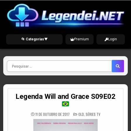
Skip
to
content
📂 Categorias
▼
Premium
Login
Pesquisar
por
Legenda Will and Grace S09E02
POSTED
11 DE OUTUBRO DE 2017
OLD
,
SÉRIES TV
IN