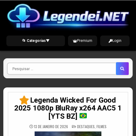
Skip
to
content
📂 Categorias
▼
Premium
Login
Pesquisar
por
Legenda Wicked For Good
2025 1080p BluRay x264 AAC5 1
[YTS BZ]
POSTED
13 DE JANEIRO DE 2026
DESTAQUES
,
FILMES
IN