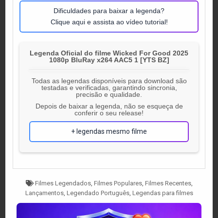
Dificuldades para baixar a legenda?
Clique aqui e assista ao vídeo tutorial!
Legenda Oficial do filme Wicked For Good 2025
1080p BluRay x264 AAC5 1 [YTS BZ]
Todas as legendas disponíveis para download são
testadas e verificadas, garantindo sincronia,
precisão e qualidade.
Depois de baixar a legenda, não se esqueça de
conferir o seu release!
+ legendas mesmo filme
Tagged
Filmes Legendados
,
Filmes Populares
,
Filmes Recentes
,
Lançamentos
,
Legendado Português
,
Legendas para filmes