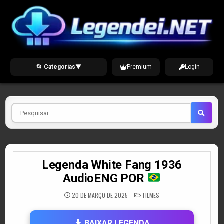
Skip
to
content
📂 Categorias
▼
Premium
Login
Pesquisar
por
Legenda White Fang 1936
AudioENG POR
POSTED
20 DE MARÇO DE 2025
FILMES
IN
BAIXAR LEGENDA