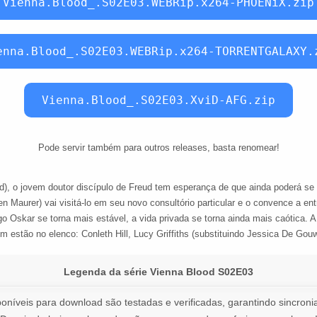
Vienna.Blood_.S02E03.WEBRip.x264-PHOENiX.zip
enna.Blood_.S02E03.WEBRip.x264-TORRENTGALAXY.
Vienna.Blood_.S02E03.XviD-AFG.zip
Pode servir também para outros releases, basta renomear!
, o jovem doutor discípulo de Freud tem esperança de que ainda poderá se 
en Maurer) vai visitá-lo em seu novo consultório particular e o convence a 
Oskar se torna mais estável, a vida privada se torna ainda mais caótica. 
ém estão no elenco: Conleth Hill, Lucy Griffiths (substituindo Jessica De G
Legenda da série Vienna Blood S02E03
oníveis para download são testadas e verificadas, garantindo sincronia