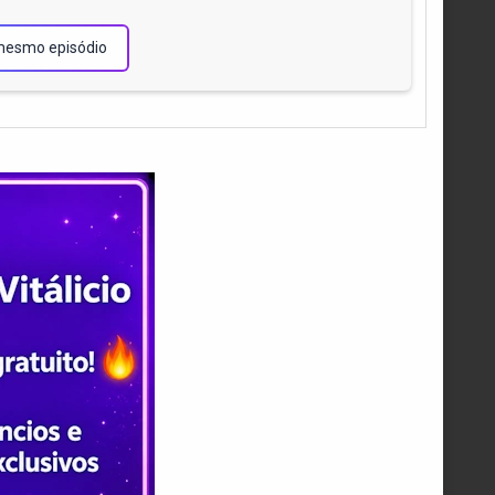
!
mesmo episódio