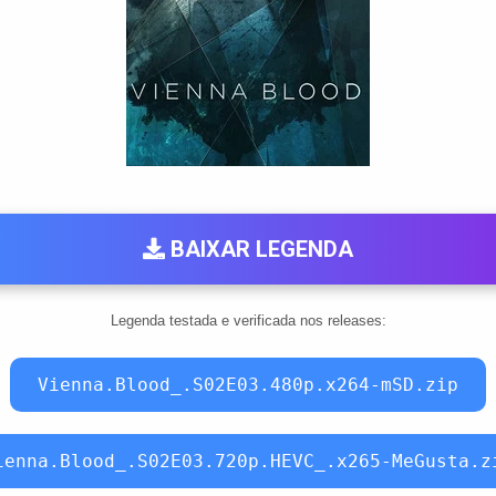
BAIXAR LEGENDA
Legenda testada e verificada nos releases:
Vienna.Blood_.S02E03.480p.x264-mSD.zip
ienna.Blood_.S02E03.720p.HEVC_.x265-MeGusta.z