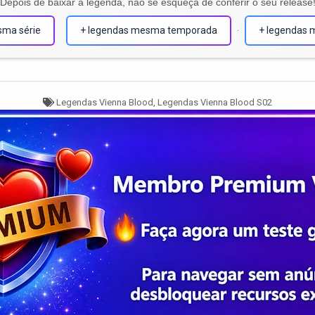
Depois de baixar a legenda, não se esqueça de conferir o seu release
sma série
+ legendas mesma temporada
+ legendas 
·
Tagged
Legendas Vienna Blood
,
Legendas Vienna Blood S02