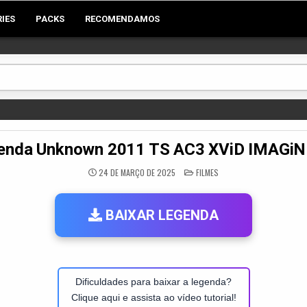
RIES
PACKS
RECOMENDAMOS
enda Unknown 2011 TS AC3 XViD IMAGi
POSTED
24 DE MARÇO DE 2025
FILMES
IN
BAIXAR LEGENDA
Dificuldades para baixar a legenda?
Clique aqui e assista ao vídeo tutorial!