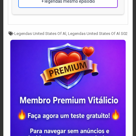
+ legendas mesmo episódio
Tagged
Legendas United States Of Al
,
Legendas United States Of Al S02