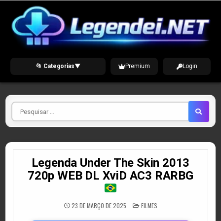
Skip
to
content
📂 Categorias
▼
Premium
Login
Pesquisar
por
Legenda Under The Skin 2013
720p WEB DL XviD AC3 RARBG
POSTED
23 DE MARÇO DE 2025
FILMES
IN