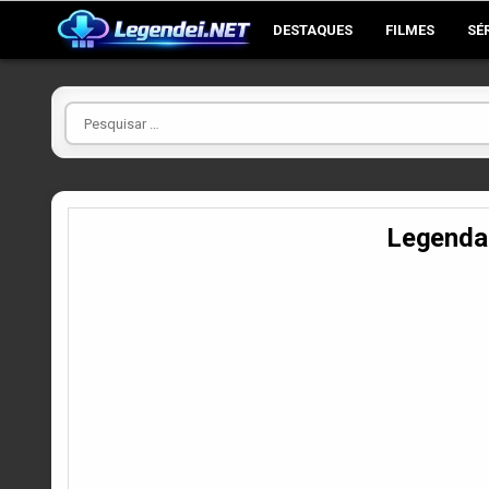
Skip
DESTAQUES
FILMES
SÉ
to
content
Pesquisar
por
Legenda