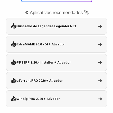
⚙️ Aplicativos recomendados 🚀
📥
➜
Buscador de Legendas Legendei.NET
📥
➜
ExtraMAME 26.0 x64 + Ativador
📥
➜
PPSSPP 1.20.4 Installer + Ativador
📥
➜
uTorrent PRO 2026 + Ativador
📥
➜
WinZip PRO 2026 + Ativador