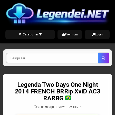
Skip
to
content
📂 Categorias
▼
Premium
Login
Pesquisar
por
Legenda Two Days One Night
2014 FRENCH BRRip XviD AC3
RARBG
POSTED
21 DE MARÇO DE 2025
FILMES
IN