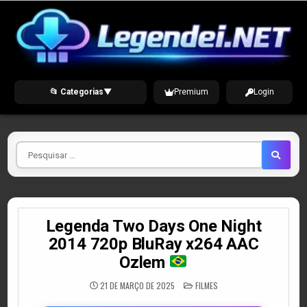
Skip
to
content
📂 Categorias
▼
Premium
Login
Pesquisar
por
Legenda Two Days One Night
2014 720p BluRay x264 AAC
Ozlem
POSTED
21 DE MARÇO DE 2025
FILMES
IN