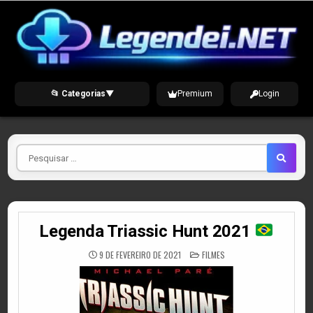
Skip
to
content
📂 Categorias
▼
Premium
Login
Pesquisar
por
Legenda Triassic Hunt 2021
POSTED
9 DE FEVEREIRO DE 2021
FILMES
IN